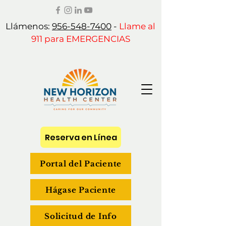
Llámenos:
956-548-7400
-
Llame al
911 para EMERGENCIAS
Reserva en Línea
Portal del Paciente
Hágase Paciente
Solicitud de Info