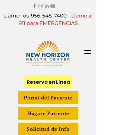
Llámenos:
956-548-7400
-
Llame al
911 para EMERGENCIAS
Reserva en Línea
Portal del Paciente
Hágase Paciente
Solicitud de Info