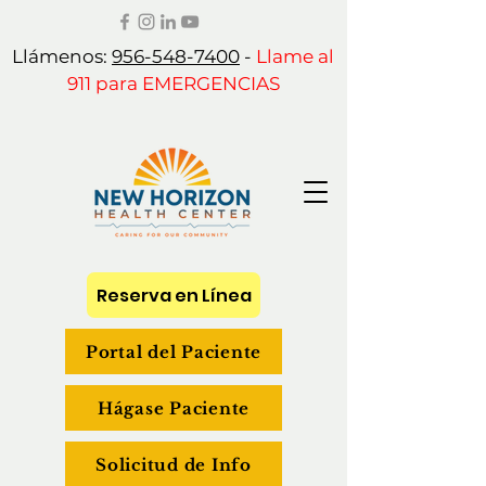
Llámenos:
956-548-7400
-
Llame al
911 para EMERGENCIAS
Reserva en Línea
Portal del Paciente
Hágase Paciente
Solicitud de Info