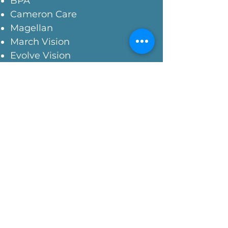
BPA
Cameron Care
Magellan
March Vision
Evolve Vision
VMR
...y más
Si su plan de seguro no
figura en la lista,
llame al 956-548-7400 para
confirmar la cobertura.
Frequently
Asked Questions