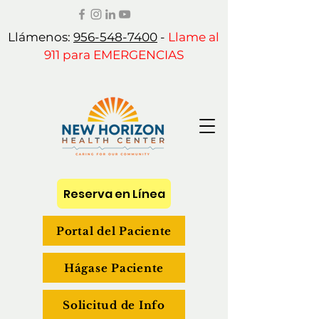
Llámenos:
956-548-7400
-
Llame al
911 para EMERGENCIAS
Reserva en Línea
Portal del Paciente
Hágase Paciente
Solicitud de Info