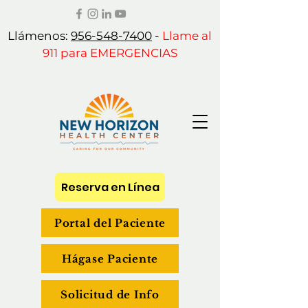
Llámenos:
956-548-7400
-
Llame al
911 para EMERGENCIAS
Reserva en Línea
Portal del Paciente
Hágase Paciente
Solicitud de Info