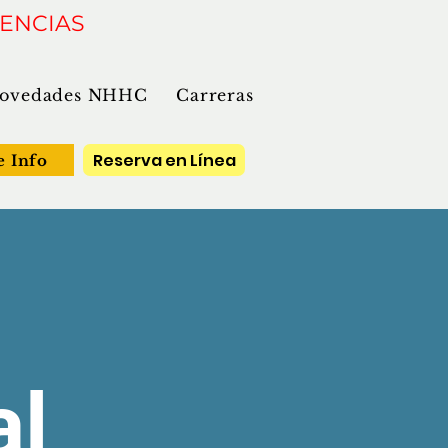
GENCIAS
ovedades NHHC
Carreras
Reserva en Línea
e Info
al