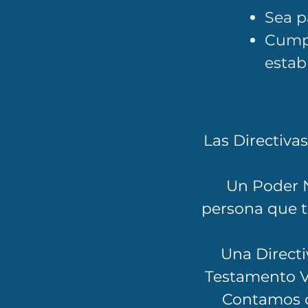
Sea p
Cumpl
estab
Las Directiva
Un Poder N
persona que 
Una Direct
Testamento Vit
Contamos c