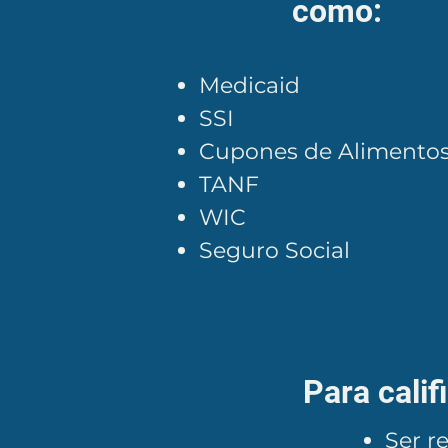
como:
Medicaid
SSI
Cupones de Alimento
TANF
WIC
Seguro Social
​Para cali
​Ser 