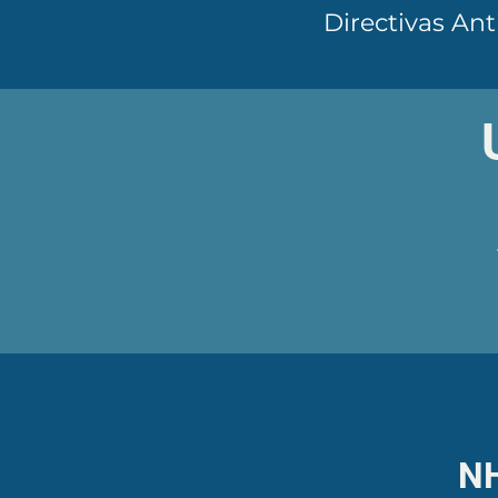
Directivas An
NH