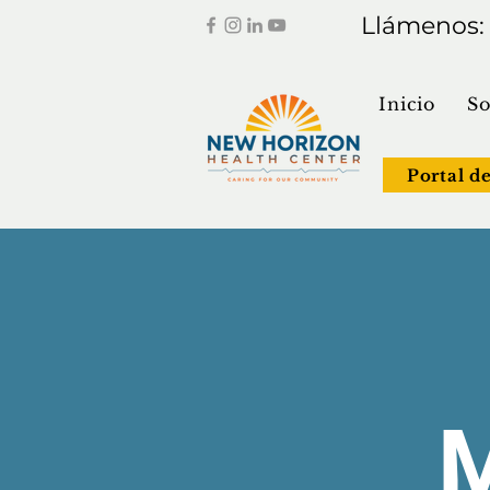
Llámenos
Inicio
So
Portal d
M