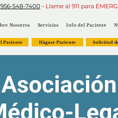
:
956-548-7400
-
Llame al 911 para EMER
bre Nosotros
Servicios
Info del Paciente
N
el Paciente
Hágase Paciente
Solicitud d
​Asociación
édico-Leg