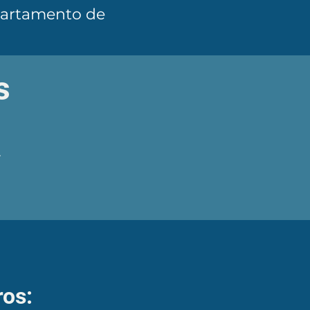
epartamento de
s
0
ros: