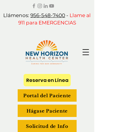
Llámenos:
956-548-7400
-
Llame al
911 para EMERGENCIAS
Reserva en Línea
Portal del Paciente
Hágase Paciente
Solicitud de Info