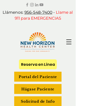
Llámenos:
956-548-7400
-
Llame al
911 para EMERGENCIAS
Reserva en Línea
Portal del Paciente
Hágase Paciente
Solicitud de Info